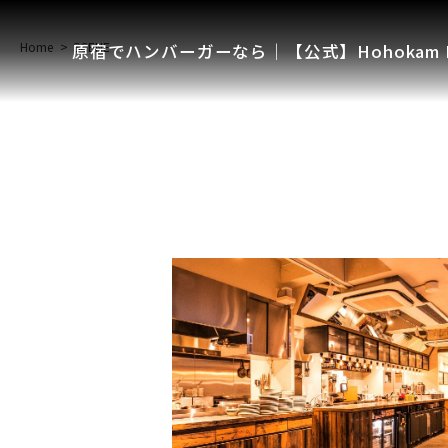
Home
SCENE
原宿でハンバーガーなら│【公式】Hohokam D