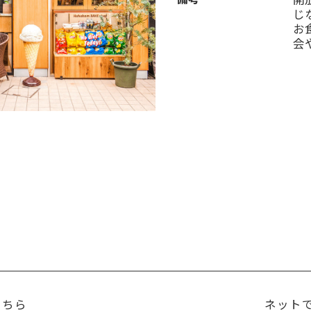
じ
お
会
こちら
ネット