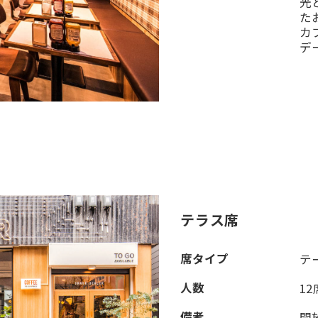
光
た
カ
デ
テラス席
席タイプ
テ
人数
12
備考
開